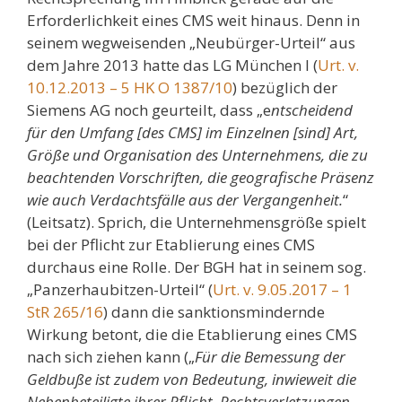
Erforderlichkeit eines CMS weit hinaus. Denn in
seinem wegweisenden „Neubürger-Urteil“ aus
dem Jahre 2013 hatte das LG München I (
Urt. v.
10.12.2013 – 5 HK O 1387/10
) bezüglich der
Siemens AG noch geurteilt, dass „e
ntscheidend
für den Umfang [des CMS] im Einzelnen [sind] Art,
Größe und Organisation des Unternehmens, die zu
beachtenden Vorschriften, die geografische Präsenz
wie auch Verdachtsfälle aus der Vergangenheit.
“
(Leitsatz). Sprich, die Unternehmensgröße spielt
bei der Pflicht zur Etablierung eines CMS
durchaus eine Rolle. Der BGH hat in seinem sog.
„Panzerhaubitzen-Urteil“ (
Urt. v. 9.05.2017 – 1
StR 265/16
) dann die sanktionsmindernde
Wirkung betont, die die Etablierung eines CMS
nach sich ziehen kann („
Für die Bemessung der
Geldbuße ist zudem von Bedeutung, inwieweit die
Nebenbeteiligte ihrer Pflicht, Rechtsverletzungen