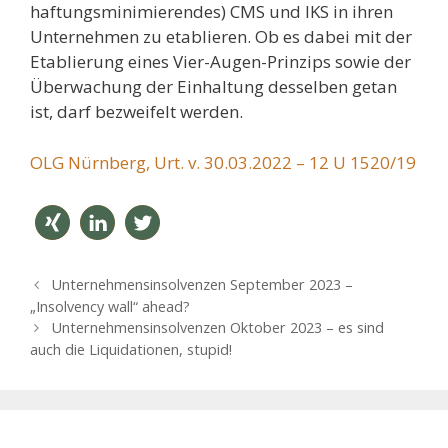
haftungsminimierendes) CMS und IKS in ihren
Unternehmen zu etablieren. Ob es dabei mit der
Etablierung eines Vier-Augen-Prinzips sowie der
Überwachung der Einhaltung desselben getan
ist, darf bezweifelt werden.
OLG Nürnberg, Urt. v. 30.03.2022 – 12 U 1520/19
teilen
mitteil
twitter
B
Unternehmensinsolvenzen September 2023 –
en
n
e
„Insolvency wall“ ahead?
i
Unternehmensinsolvenzen Oktober 2023 – es sind
t
auch die Liquidationen, stupid!
r
a
g
s