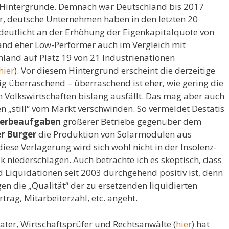
 Hintergründe. Demnach war Deutschland bis 2017
r, deutsche Unternehmen haben in den letzten 20
erdeutlicht an der Erhöhung der Eigenkapitalquote von
land eher Low-Performer auch im Vergleich mit
hland auf Platz 19 von 21 Industrienationen
hier
). Vor diesem Hintergrund erscheint die derzeitige
g überraschend – überraschend ist eher, wie gering die
n Volkswirtschaften bislang ausfällt. Das mag aber auch
n „still“ vom Markt verschwinden. So vermeldet Destatis
erbeaufgaben
größerer Betriebe gegenüber dem
r Burger
die Produktion von Solarmodulen aus
 diese Verlagerung wird sich wohl nicht in der Insolenz-
k niederschlagen. Auch betrachte ich es skeptisch, dass
Liquidationen seit 2003 durchgehend positiv ist, denn
en die „Qualität“ der zu ersetzenden liquidierten
rag, Mitarbeiterzahl, etc. angeht.
ater, Wirtschaftsprüfer und Rechtsanwälte (
hier
) hat