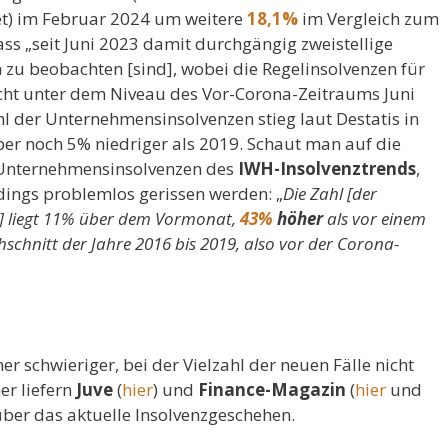
t) im Februar 2024 um weitere
18,1%
im Vergleich zum
ass „seit Juni 2023 damit durchgängig zweistellige
 zu beobachten [sind], wobei die Regelinsolvenzen für
cht unter dem Niveau des Vor-Corona-Zeitraums Juni
hl der Unternehmensinsolvenzen stieg laut Destatis in
er noch 5% niedriger als 2019. Schaut man auf die
 Unternehmensinsolvenzen des
IWH-Insolvenztrends
,
rdings problemlos gerissen werden: „
Die Zahl [der
] liegt 11% über dem Vormonat,
43%
höher
als vor einem
chnitt der Jahre 2016 bis 2019, also vor der Corona-
schwieriger, bei der Vielzahl der neuen Fälle nicht
er liefern
Juve
(
hier
) und
Finance-Magazin
(
hier
und
über das aktuelle Insolvenzgeschehen.