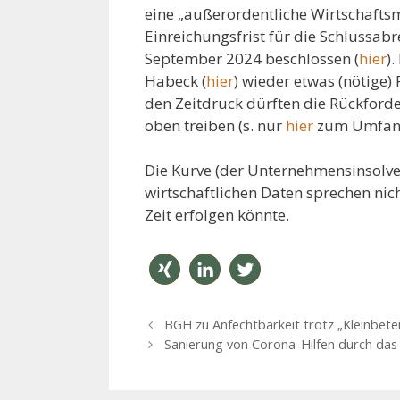
eine „außerordentliche Wirtschafts
Einreichungsfrist für die Schlussa
September 2024 beschlossen (
hier
)
Habeck (
hier
) wieder etwas (nötige)
den Zeitdruck dürften die Rückford
oben treiben (s. nur
hier
zum Umfang
Die Kurve (der Unternehmensinsolven
wirtschaftlichen Daten sprechen nic
Zeit erfolgen könnte.
teilen
mitteil
twitter
B
BGH zu Anfechtbarkeit trotz „Kleinbetei
en
n
e
Sanierung von Corona-Hilfen durch da
i
t
r