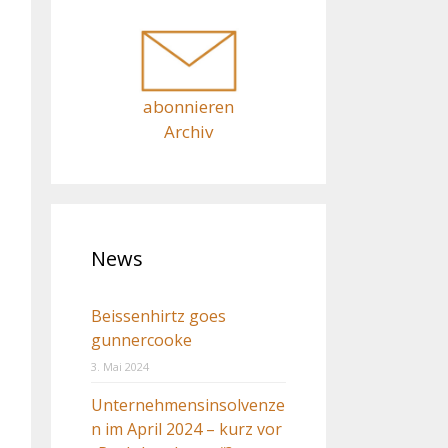
c
h
:
abonnieren
Archiv
News
Beissenhirtz goes
gunnercooke
3. Mai 2024
Unternehmensinsolvenze
n im April 2024 – kurz vor