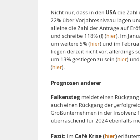
Nicht nur, dass in den
USA
die Zahl
22% über Vorjahresniveau lagen und
alleine die Zahl der Anträge auf Er
und schreibe 118% (!) (
hier
). Im Janu
um weitere 5% (
hier
) und im Februa
liegen derzeit nicht vor, allerdings
um 13% gestiegen zu sein (
hier
) und
(
hier
).
Prognosen anderer
Falkensteg
meldet einen Rückgang 
auch einen Rückgang der „erfolgrei
Großunternehmen in der Insolvenz fu
überraschend für 2024 ebenfalls meh
Fazit:
Im
Café Krise (
hier
)
erläutert