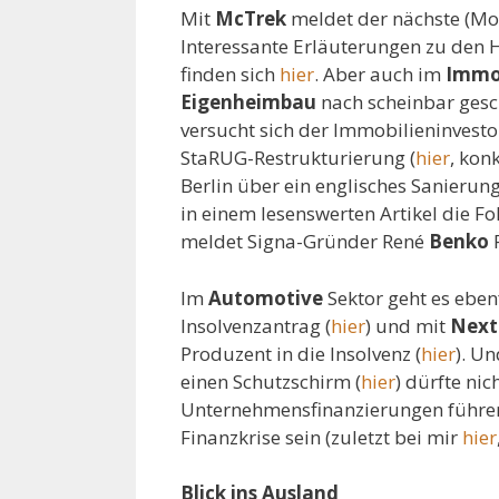
Mit
McTrek
meldet der nächste (Mo
Interessante Erläuterungen zu den
finden sich
hier
. Aber auch im
Immob
Eigenheimbau
nach scheinbar gesc
versucht sich der Immobilieninvest
StaRUG-Restrukturierung (
hier
, kon
Berlin über ein englisches Sanierung
in einem lesenswerten Artikel die F
meldet Signa-Gründer René
Benko
P
Im
Automotive
Sektor geht es eben
Insolvenzantrag (
hier
) und mit
Next
Produzent in die Insolvenz (
hier
). Un
einen Schutzschirm (
hier
) dürfte nic
Unternehmensfinanzierungen führen,
Finanzkrise sein (zuletzt bei mir
hier
Blick ins Ausland