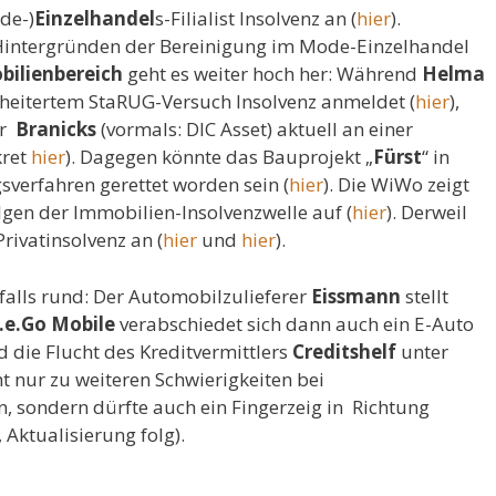
de-)
Einzelhandel
s-Filialist Insolvenz an (
hier
).
 Hintergründen der Bereinigung im Mode-Einzelhandel
ilienbereich
geht es weiter hoch her: Während
Helma
heitertem StaRUG-Versuch Insolvenz anmeldet (
hier
),
or
Branicks
(vormals: DIC Asset) aktuell an einer
kret
hier
). Dagegen könnte das Bauprojekt „
Fürst
“ in
sverfahren gerettet worden sein (
hier
). Die WiWo zeigt
olgen der Immobilien-Insolvenzwelle auf (
hier
). Derweil
rivatinsolvenz an (
hier
und
hier
).
falls rund: Der Automobilzulieferer
Eissmann
stellt
.e.Go Mobile
verabschiedet sich dann auch ein E-Auto
d die Flucht des Kreditvermittlers
Creditshelf
unter
ht nur zu weiteren Schwierigkeiten bei
 sondern dürfte auch ein Fingerzeig in Richtung
, Aktualisierung folg).