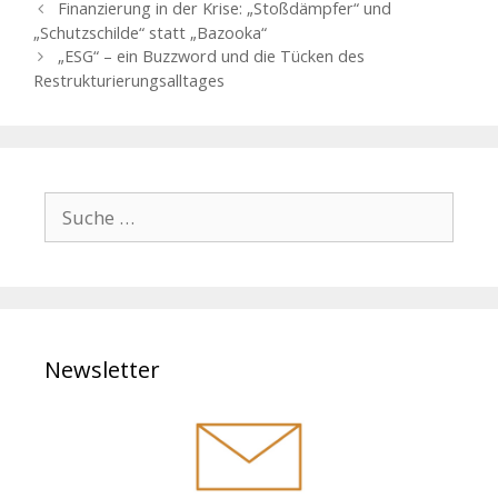
B
Finanzierung in der Krise: „Stoßdämpfer“ und
en
n
e
„Schutzschilde“ statt „Bazooka“
i
„ESG“ – ein Buzzword und die Tücken des
t
Restrukturierungsalltages
r
a
g
s
-
S
N
u
a
c
v
h
i
g
e
a
n
t
Newsletter
a
i
c
o
h
n
: