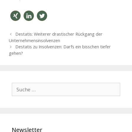
teilen
mitteil
twitter
B
Destatis: Weiterer drastischer Rückgang der
en
n
e
Unternehmensinsolvenzen
i
Destatis zu Insolvenzen: Darfs ein bisschen tiefer
t
gehen?
r
a
g
s
-
S
N
u
a
c
v
h
i
g
e
a
n
t
Newsletter
a