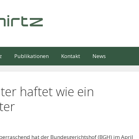
irtz
z
Publikationen
Kontakt
News
er haftet wie ein
ter
berraschend hat der Bundesgerichtshof (BGH) im April