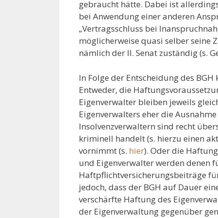
gebraucht hätte. Dabei ist allerdings
bei Anwendung einer anderen Ansp
„Vertragsschluss bei Inanspruchna
möglicherweise quasi selber seine Z
nämlich der II. Senat zuständig (s.
In Folge der Entscheidung des BGH 
Entweder, die Haftungsvoraussetzun
Eigenverwalter bleiben jeweils gleic
Eigenverwalters eher die Ausnahme b
Insolvenzverwaltern sind recht über
kriminell handelt (s. hierzu einen ak
vornimmt (s.
hier
). Oder die Haftun
und Eigenverwalter werden denen fü
Haftpflichtversicherungsbeiträge fü
jedoch, dass der BGH auf Dauer ein
verschärfte Haftung des Eigenverwalt
der Eigenverwaltung gegenüber genere