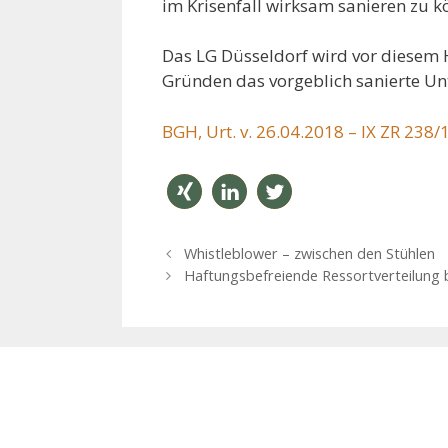
im Krisenfall wirksam sanieren zu 
Das LG Düsseldorf wird vor diesem
Gründen das vorgeblich sanierte Un
BGH, Urt. v. 26.04.2018 – IX ZR 238/
teilen
mitteil
twitter
B
Whistleblower – zwischen den Stühlen
en
n
e
Haftungsbefreiende Ressortverteilung 
i
t
r
a
g
s
-
N