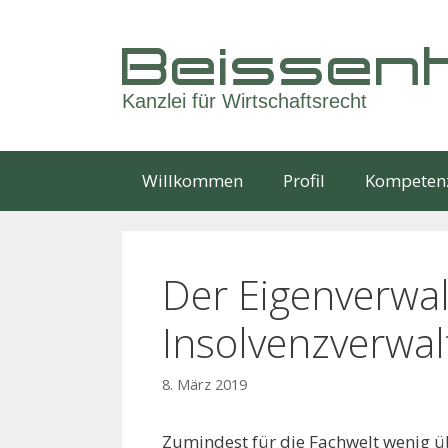
Springe
zum
Beissenh
Inhalt
Kanzlei für Wirtschaftsrecht
Willkommen
Profil
Kompeten
Der Eigenverwalt
Insolvenz­verwal
8. März 2019
Zumindest für die Fachwelt wenig ü