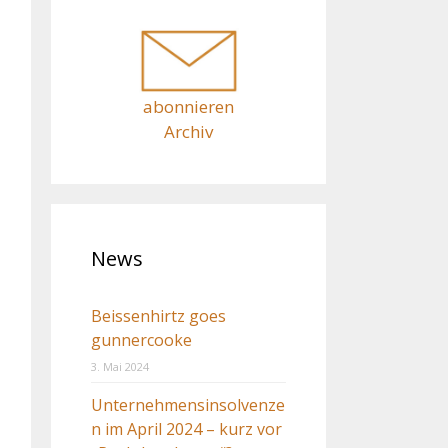
c
h
:
abonnieren
Archiv
News
Beissenhirtz goes
gunnercooke
3. Mai 2024
Unternehmensinsolvenze
n im April 2024 – kurz vor