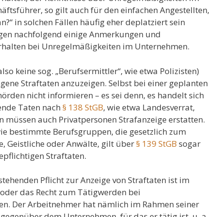
ftsführer, so gilt auch für den einfachen Angestellten,
?“ in solchen Fällen häufig eher deplatziert sein
egen nachfolgend einige Anmerkungen und
rhalten bei Unregelmäßigkeiten im Unternehmen.
lso keine sog. „Berufsermittler“, wie etwa Polizisten)
angene Straftaten anzuzeigen. Selbst bei einer geplanten
örden nicht informieren – es sei denn, es handelt sich
ende Taten nach
§ 138 StGB
, wie etwa Landesverrat,
n müssen auch Privatpersonen Strafanzeige erstatten.
ie bestimmte Berufsgruppen, die gesetzlich zum
e, Geistliche oder Anwälte, gilt über
§ 139 StGB
sogar
pflichtigen Straftaten.
stehenden Pflicht zur Anzeige von Straftaten ist im
ht oder das Recht zum Tätigwerden bei
en. Der Arbeitnehmer hat nämlich im Rahmen seiner
 gegenüber dem Unternehmen, für das er tätig ist, u. a.