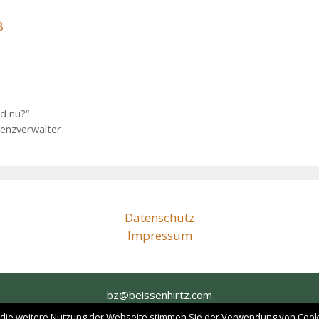
8
d nu?“
enz­verwalter
Datenschutz
Impressum
bz@beissenhirtz.com
+49 (0)30 88 71 79 60
die weitere Nutzung der Webseite stimmen Sie der Verwendung von Cook