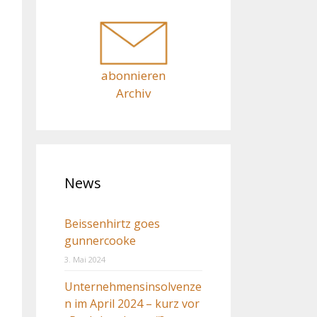
c
h
:
abonnieren
Archiv
News
Beissenhirtz goes
gunnercooke
3. Mai 2024
Unternehmensinsolvenze
n im April 2024 – kurz vor