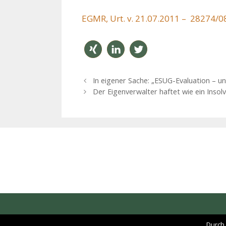
EGMR, Urt. v. 21.07.2011 – 28274/0
teilen
mitteil
twitter
B
In eigener Sache: „ESUG-Evaluation – un
en
n
e
Der Eigenverwalter haftet wie ein Insolv
i
t
r
a
g
s
-
N
a
v
i
g
Durch 