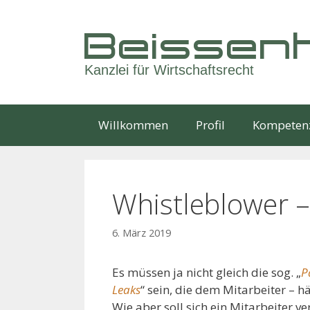
Springe
zum
Beissenh
Inhalt
Kanzlei für Wirtschaftsrecht
Willkommen
Profil
Kompeten
Whistleblower 
6. März 2019
Es müssen ja nicht gleich die sog. „
P
Leaks
“ sein, die dem Mitarbeiter – h
Wie aber soll sich ein Mitarbeiter 