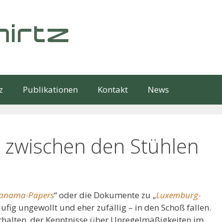
irtz
z
Publikationen
Kontakt
News
– zwischen den Stühlen
anama-Papers
“ oder die Dokumente zu „
Luxemburg-
äufig ungewollt und eher zufällig – in den Schoß fallen.
verhalten, der Kenntnisse über Unregelmäßigkeiten im