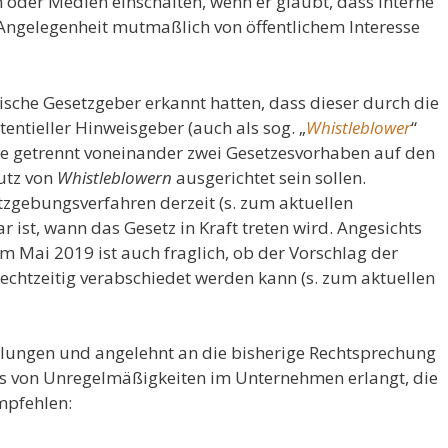
 oder Medien einschalten, wenn er glaubt, dass interne
Angelegenheit mutmaßlich von öffentlichem Interesse
che Gesetzgeber erkannt hatten, dass dieser durch die
ntieller Hinweisgeber (auch als sog. „
Whistleblower
“
 sie getrennt voneinander zwei Gesetzesvorhaben auf den
utz von
Whistleblowern
ausgerichtet sein sollen.
tzgebungsverfahren derzeit (s. zum aktuellen
ar ist, wann das Gesetz in Kraft treten wird. Angesichts
Mai 2019 ist auch fraglich, ob der Vorschlag der
echtzeitig verabschiedet werden kann (s. zum aktuellen
gelungen und angelehnt an die bisherige Rechtsprechung
is von Unregelmäßigkeiten im Unternehmen erlangt, die
mpfehlen: