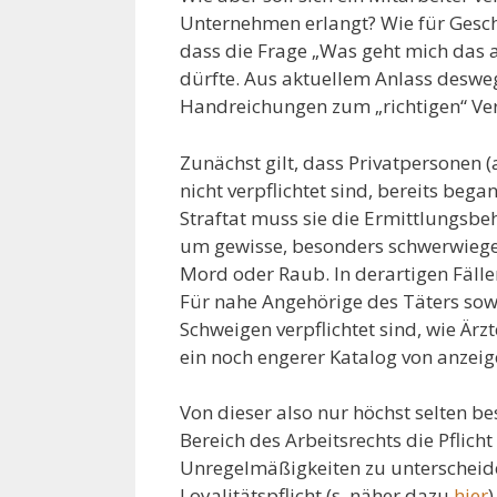
Unternehmen erlangt? Wie für Geschä
dass die Frage „Was geht mich das an
dürfte. Aus aktuellem Anlass desw
Handreichungen zum „richtigen“ Ve
Zunächst gilt, dass Privatpersonen (a
nicht verpflichtet sind, bereits beg
Straftat muss sie die Ermittlungsbeh
um gewisse, besonders schwerwieg
Mord oder Raub. In derartigen Fälle
Für nahe Angehörige des Täters sow
Schweigen verpflichtet sind, wie Ärzt
ein noch engerer Katalog von anzeige
Von dieser also nur höchst selten be
Bereich des Arbeitsrechts die Pflic
Unregelmäßigkeiten zu unterscheid
Loyalitätspflicht (s. näher dazu
hier
)