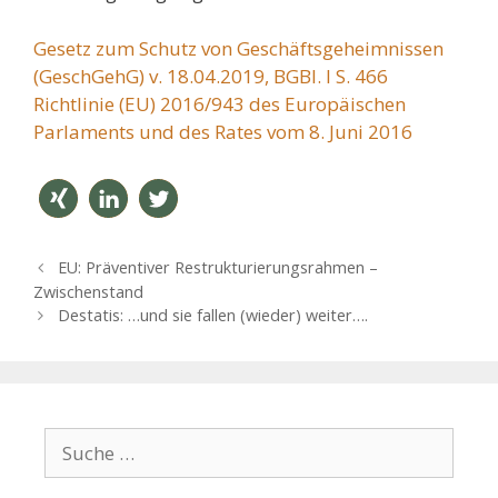
Gesetz zum Schutz von Geschäftsgeheimnissen
(GeschGehG) v. 18.04.2019, BGBl. I S. 466
Richtlinie (EU) 2016/943 des Europäischen
Parlaments und des Rates vom 8. Juni 2016
teilen
mitteil
twitter
B
EU: Präventiver Restrukturierungsrahmen –
en
n
e
Zwischenstand
i
Destatis: …und sie fallen (wieder) weiter….
t
r
a
g
s
S
-
u
N
c