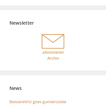
a
h
v
i
e
g
n
a
Newsletter
a
t
c
i
h
o
n
:
abonnieren
Archiv
News
Beissenhirtz goes gunnercooke