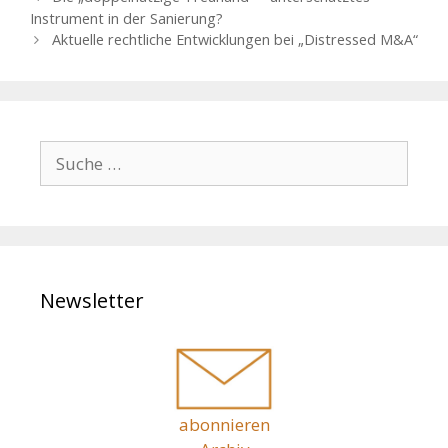
en
n
e
Instrument in der Sanierung?
i
Aktuelle rechtliche Entwicklungen bei „Distressed M&A“
t
r
a
g
s
S
-
u
N
c
a
h
v
i
e
g
n
a
Newsletter
a
t
c
i
h
o
n
:
abonnieren