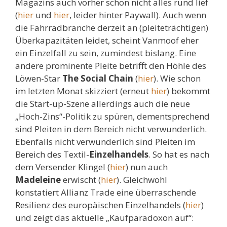
Magazins auch vorher schon nicht alles rund lief
(
hier
und
hier
, leider hinter Paywall). Auch wenn
die Fahrradbranche derzeit an (pleiteträchtigen)
Überkapazitäten leidet, scheint Vanmoof eher
ein Einzelfall zu sein, zumindest bislang. Eine
andere prominente Pleite betrifft den Höhle des
Löwen-Star
The Social Chain
(
hier
). Wie schon
im letzten Monat skizziert (erneut
hier
) bekommt
die Start-up-Szene allerdings auch die neue
„Hoch-Zins“-Politik zu spüren, dementsprechend
sind Pleiten in dem Bereich nicht verwunderlich.
Ebenfalls nicht verwunderlich sind Pleiten im
Bereich des Textil-
Einzelhandels
. So hat es nach
dem Versender Klingel (
hier
) nun auch
Madeleine
erwischt (
hier
). Gleichwohl
konstatiert Allianz Trade eine überraschende
Resilienz des europäischen Einzelhandels (
hier
)
und zeigt das aktuelle „Kaufparadoxon auf“: