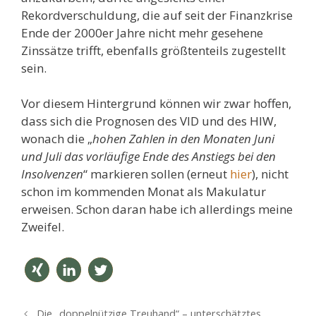
Rekordverschuldung, die auf seit der Finanzkrise
Ende der 2000er Jahre nicht mehr gesehene
Zinssätze trifft, ebenfalls größtenteils zugestellt
sein.
Vor diesem Hintergrund können wir zwar hoffen,
dass sich die Prognosen des VID und des HIW,
wonach die „
hohen Zahlen in den Monaten Juni
und Juli das vorläufige Ende des Anstiegs bei den
Insolvenzen
“ markieren sollen (erneut
hier
), nicht
schon im kommenden Monat als Makulatur
erweisen. Schon daran habe ich allerdings meine
Zweifel.
teilen
mitteil
twitter
B
Die „doppelnützige Treuhand“ – unterschätztes