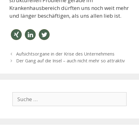
strukturellen Probleme gerade im
Krankenhausbereich dürften uns noch weit mehr
und länger beschäftigen, als uns allen lieb ist.
teilen
mitteil
twitter
B
Aufsichtsorgane in der Krise des Unternehmens
en
n
e
Der Gang auf die Insel – auch nicht mehr so attraktiv
i
t
r
a
g
S
s
u
-
c
N
h
a
v
e
i
n
g