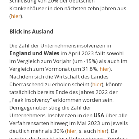
Schließung von 20% der deutschen
Krankenhäuser in den nächsten zehn Jahren aus
(
hier
).
Blick ins Ausland
Die Zahl der Unternehmensinsolvenzen in
England und Wales
im April 2023 fällt sowohl
im Vergleich zum Vorjahr (um -15%) als auch im
Vergleich zum Vormonat (um 31,8%,
hier
).
Nachdem sich die Wirtschaft des Landes
überraschend zu erholen scheint (
hier
), könnte
tatsächlich bereits Ende des Jahres 2022 der
„Peak Insolvency“ erklommen worden sein.
Demgegenüber stieg die Zahl der
Unternehmens-Insolvenzen in den
USA
über alle
Verfahrensarten hinweg im Mai 2023 um jeweils
deutlich mehr als 30% (
hier
, s. auch
hier
). Da
werden doch nicht etwa Unternehmens-Zombies