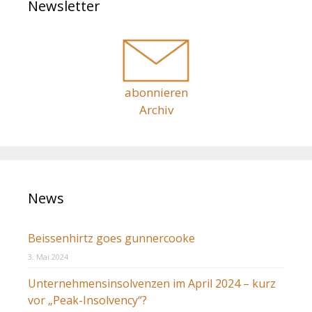
Newsletter
a
a
c
t
h
i
o
:
n
abonnieren
Archiv
News
Beissenhirtz goes gunnercooke
3. Mai 2024
Unternehmensinsolvenzen im April 2024 – kurz
vor „Peak-Insolvency“?