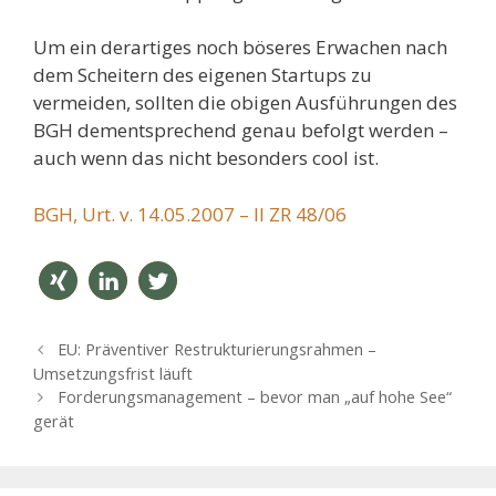
Um ein derartiges noch böseres Erwachen nach
dem Scheitern des eigenen Startups zu
vermeiden, sollten die obigen Ausführungen des
BGH dementsprechend genau befolgt werden –
auch wenn das nicht besonders cool ist.
BGH, Urt. v. 14.05.2007 – II ZR 48/06
teilen
mitteil
twitter
B
EU: Präventiver Restrukturierungsrahmen –
en
n
e
Umsetzungsfrist läuft
i
Forderungsmanagement – bevor man „auf hohe See“
t
gerät
r
a
g