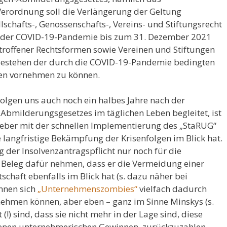
erordnung soll die Verlängerung der Geltung
chafts-, Genossenschafts-, Vereins- und Stiftungsrecht
der COVID-19-Pandemie bis zum 31. Dezember 2021
roffener Rechtsformen sowie Vereinen und Stiftungen
tbestehen der durch die COVID-19-Pandemie bedingten
en vornehmen zu können.
Folgen uns auch noch ein halbes Jahre nach der
bmilderungsgesetzes im täglichen Leben begleitet, ist
zgeber mit der schnellen Implementierung des „StaRUG“
ie langfristige Bekämpfung der Krisenfolgen im Blick hat.
g der Insolvenzantragspflicht nur noch für die
Beleg dafür nehmen, dass er die Vermeidung einer
chaft ebenfalls im Blick hat (s. dazu näher bei
chnen sich
„Unternehmenszombies“
vielfach dadurch
nehmen können, aber eben – ganz im Sinne Minskys (s.
 (!) sind, dass sie nicht mehr in der Lage sind, diese
eigenen unternehmerischen Gewinnen, zurückzuzahlen.