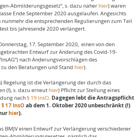
gen-Abmilderungsgesetz“, s. dazu näher
hier
) waren
 Masse Ende September 2020 ausgelaufen. Angesichts
nunmehr die entsprechenden Regulierungen zum Teil
est bis Jahresende 2020 verlängert.
Donnerstag, 17. September 2020, einen von den
ingebrachten Entwurf zur Änderung des Covid-19-
VInsAG“) nach Änderungsvorschlägen des
 zu den Beratungen und Stand
hier
).
) Regelung ist die Verlängerung der durch das
 (!), s. dazu erneut
hier
) Pflicht zur Stellung eines
uldung nach
§ 19 InsO
.
Dagegen lebt die Antragspflicht
h
§ 17 InsO
ab dem 1. Oktober 2020 unbeschränkt (!)
 nur
hier
).
s BMJV einen Entwurf zur Verlängerung verschiedener
gen-Abmilderungsgesetzes, nämlich das