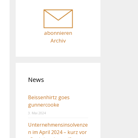
c
h
:
abonnieren
Archiv
News
Beissenhirtz goes
gunnercooke
3. Mai 2024
Unternehmensinsolvenze
n im April 2024 – kurz vor