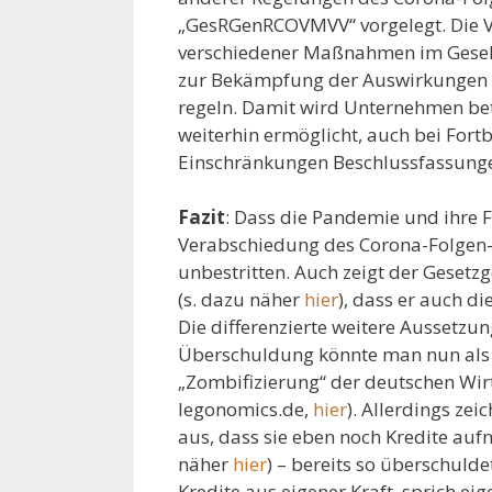
„GesRGenRCOVMVV“ vorgelegt. Die V
verschiedener Maßnahmen im Gesells
zur Bekämpfung der Auswirkungen 
regeln. Damit wird Unternehmen bet
weiterhin ermöglicht, auch bei For
Einschränkungen Beschlussfassung
Fazit
: Dass die Pandemie und ihre 
Verabschiedung des Corona-Folgen-A
unbestritten. Auch zeigt der Geset
(s. dazu näher
hier
), dass er auch d
Die differenzierte weitere Aussetzun
Überschuldung könnte man nun als 
„Zombifizierung“ der deutschen Wirts
legonomics.de,
hier
). Allerdings zei
aus, dass sie eben noch Kredite auf
näher
hier
) – bereits so überschuldet
Kredite aus eigener Kraft, sprich 