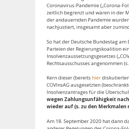
Coronavirus-Pandemie („Corona-Fol
zeitlich begrenzt und wären in der
der andauernden Pandemie wurden 
nachjustiert, insgesamt aber zumind
So hat der Deutsche Bundestag am 
Parteien der Regierungskoalition e
Insolvenzaussetzungsgesetzes („CO
Rechtsausschusses angenommen (s.
Kern dieser (bereits
hier
diskutierten
COVInsAG ausgesetzten (beschränkten
Insolvenzantrages für die Übersch
wegen Zahlungsunfähigkeit nac
wieder auf (s. zu den Merkmalen
Am 18. September 2020 hat dann da
anderer Regelungen des Corona-Fol