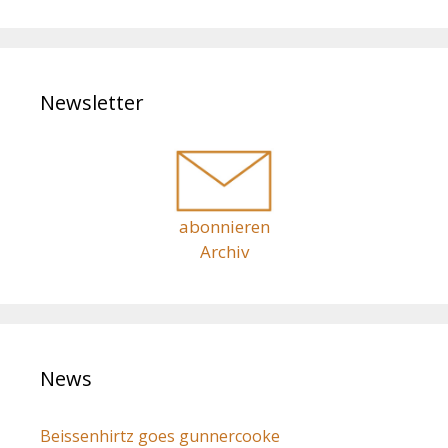
c
h
e
n
Newsletter
a
c
h
:
abonnieren
Archiv
News
Beissenhirtz goes gunnercooke