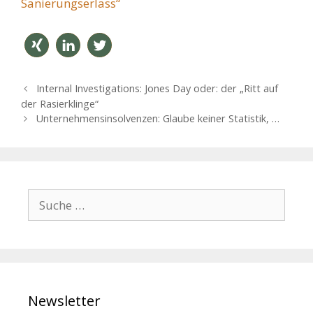
Sanierungserlass“
teilen
mitteil
twitter
B
Internal Investigations: Jones Day oder: der „Ritt auf
en
n
e
der Rasierklinge“
i
Unternehmensinsolvenzen: Glaube keiner Statistik, …
t
r
a
g
s
S
-
u
N
c
a
h
v
i
e
g
n
a
Newsletter
a
t