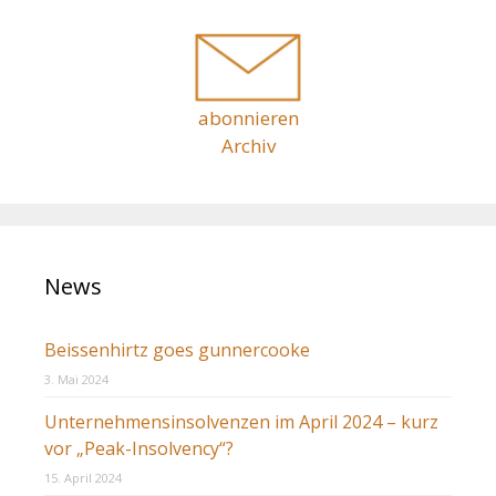
c
i
h
o
n
:
abonnieren
Archiv
News
Beissenhirtz goes gunnercooke
3. Mai 2024
Unternehmensinsolvenzen im April 2024 – kurz
vor „Peak-Insolvency“?
15. April 2024